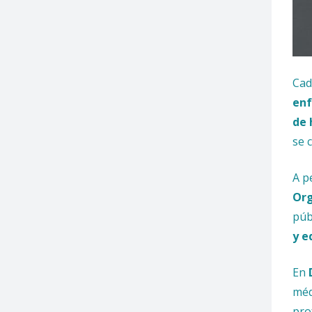
Cad
enf
de 
se 
A p
Org
púb
y e
En
méd
pro