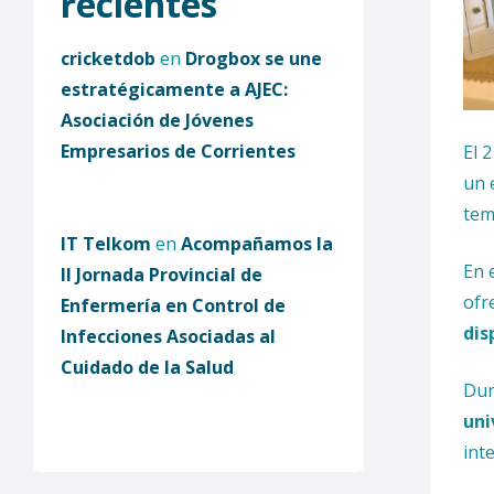
recientes
cricketdob
en
Drogbox se une
estratégicamente a AJEC:
Asociación de Jóvenes
Empresarios de Corrientes
El 
un 
tem
IT Telkom
en
Acompañamos la
En 
II Jornada Provincial de
ofr
Enfermería en Control de
dis
Infecciones Asociadas al
Cuidado de la Salud
Dur
uni
int