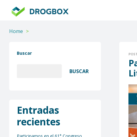
DROGBOX
Tu
aliado
Home
>
confiable
Buscar
POS
Pa
Li
BUSCAR
Entradas
recientes
Participamos en el 61° Congreso