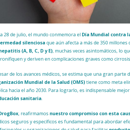
a 28 de julio, el mundo conmemora el
Día Mundial contra l
ermedad silenciosa
que aún afecta a más de 350 millones d
hepatitis (A, B, C, D y E)
, muchas veces asintomáticos, lo qu
cronifiquen y deriven en complicaciones graves como cirrosis
esar de los avances médicos, se estima que una gran parte de
anización Mundial de la Salud (OMS)
tiene como meta elim
lica hacia el año 2030. Para lograrlo, es indispensable mejor
ducación sanitaria
.
DrogBox
, reafirmamos
nuestro compromiso con esta caus
icos seguros y específicos es fundamental para abordar efi
fesionales y organizaciones de salud para facilitar
producto