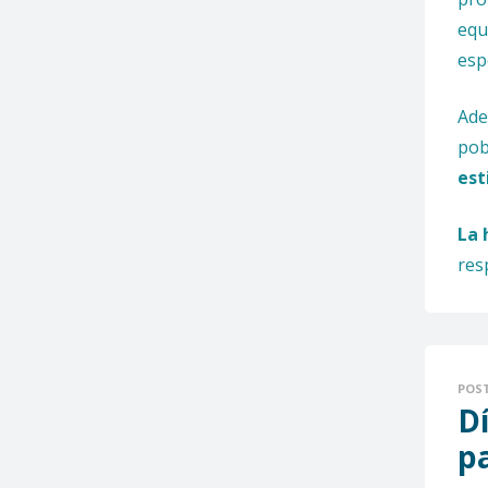
equ
esp
Ade
pob
es
La 
res
POS
Dí
pa