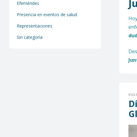
J
Efemérides
Presencia en eventos de salud
Hoy
Representaciones
enf
dud
Sin categoría
De
Jun
POS
D
G