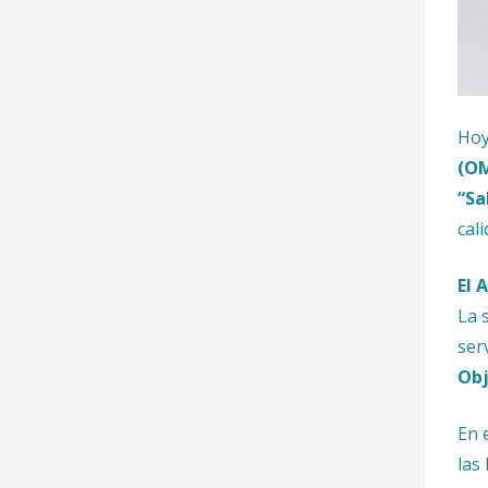
Hoy
(O
“Sa
cal
El 
La 
ser
Obj
En 
las