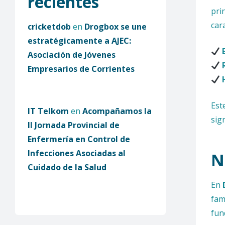
recientes
pri
car
cricketdob
en
Drogbox se une
estratégicamente a AJEC:
Asociación de Jóvenes
Empresarios de Corrientes
Est
IT Telkom
en
Acompañamos la
sig
II Jornada Provincial de
Enfermería en Control de
Infecciones Asociadas al
N
Cuidado de la Salud
En
fam
fun