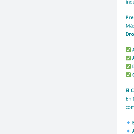
ind
Pre
Más
Dro
El 
En
com