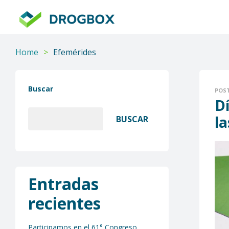
DROGBOX
Tu
aliado
Home
>
Efemérides
confiable
Buscar
POS
D
la
BUSCAR
Entradas
recientes
Participamos en el 61° Congreso