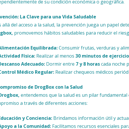
ependientemente de su condición económica o geográfica.
vención: La Clave para una Vida Saludable
 allá del acceso a la salud, la prevención juega un papel det
gbox,
promovemos hábitos saludables para reducir el ries
Alimentación Equilibrada:
Consumir frutas, verduras y alim
Actividad Física:
Realizar al menos
30 minutos de ejercicio
Descanso Adecuado:
Dormir entre
7 y 8 horas
cada noche pa
Control Médico Regular:
Realizar chequeos médicos periódi
Compromiso de DrogBox con la Salud
Drogbox,
entendemos que la salud es un pilar fundamental 
promiso a través de diferentes acciones:
Educación y Conciencia:
Brindamos información útil y actua
Apoyo a la Comunidad:
Facilitamos recursos esenciales para