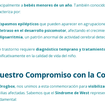
ncipalmente a
bebés menores de un año
. También conoci
acteriza por:
Espasmos epilépticos
que pueden aparecer en agrupacione
Retraso en el desarrollo psicomotor
, afectando el crecimi
Hipsarritmia
, un patrón anormal de actividad cerebral det
e trastorno requiere
diagnóstico temprano y tratamient
nificativamente en la calidad de vida del niño.
uestro Compromiso con la Con
Drogbox
, nos unimos a esta conmemoración para
visibiliza
ilias afectadas. Sabemos que el
Síndrome de West
represen
damental: