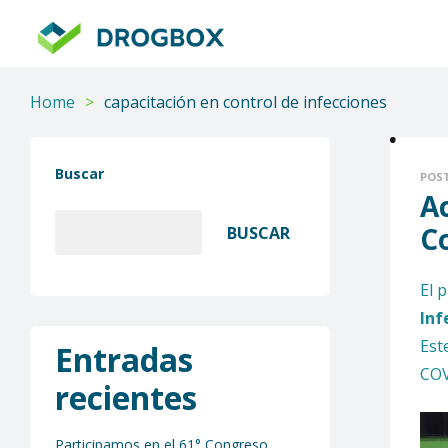
DROGBOX
Tu
aliado
Home
>
capacitación en control de infecciones
confiable
Buscar
POS
A
Co
BUSCAR
El 
Inf
Est
Entradas
COV
recientes
Participamos en el 61° Congreso