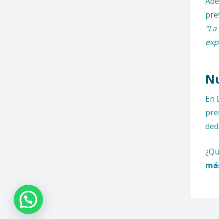
Ad
pre
“La
exp
Nu
En 
pre
ded
¿Qu
más