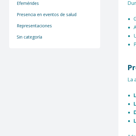
Dur
Efemérides
Presencia en eventos de salud
G
Representaciones
A
U
Sin categoría
P
Pr
La 
L