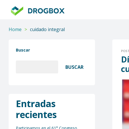
DROGBOX
Tu
aliado
Home
>
cuidado integral
confiable
Buscar
POS
D
c
BUSCAR
Entradas
recientes
Participamos en el 61° Congreso