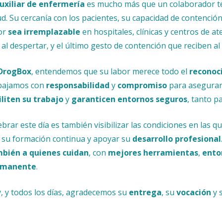
uxiliar de enfermería
es mucho más que un colaborador té
ud. Su cercanía con los pacientes, su capacidad de contenci
or
sea irremplazable
en hospitales, clínicas y centros de a
 al despertar, y el último gesto de contención que reciben al
DrogBox
, entendemos que su labor merece todo el
reconoc
bajamos con
responsabilidad
y
compromiso
para asegurar
iliten su trabajo
y
garanticen entornos seguros
, tanto p
ebrar este día es también visibilizar las condiciones en las
 su formación continua y apoyar su
desarrollo profesional
bién a quienes cuidan
, con
mejores herramientas
,
ento
rmanente
.
, y todos los días, agradecemos su
entrega
, su
vocación
y 