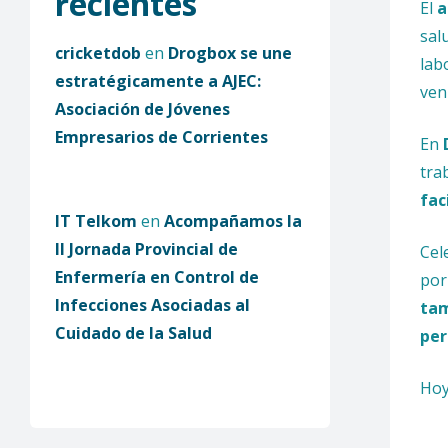
recientes
El
a
sal
cricketdob
en
Drogbox se une
lab
estratégicamente a AJEC:
ven
Asociación de Jóvenes
Empresarios de Corrientes
En
tra
fac
IT Telkom
en
Acompañamos la
II Jornada Provincial de
Cel
Enfermería en Control de
por
Infecciones Asociadas al
tam
Cuidado de la Salud
pe
Hoy