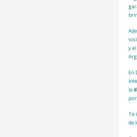
gar
bri
Ade
soc
y e
Arg
En 
int
la
d
por
Te 
de 