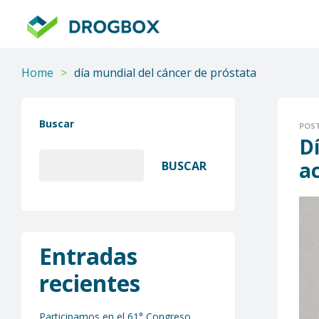
DROGBOX
Tu
aliado
Home
>
día mundial del cáncer de próstata
confiable
Buscar
POS
Dí
a
BUSCAR
Entradas
recientes
Participamos en el 61° Congreso