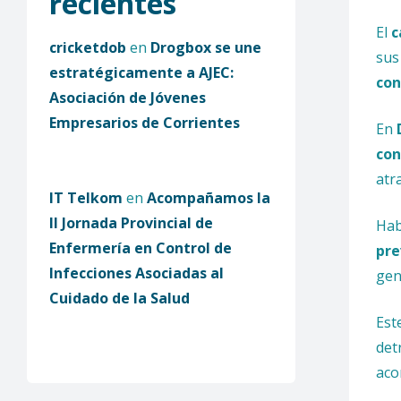
recientes
El
c
cricketdob
en
Drogbox se une
sus
estratégicamente a AJEC:
con
Asociación de Jóvenes
Empresarios de Corrientes
En
con
atr
IT Telkom
en
Acompañamos la
II Jornada Provincial de
Hab
Enfermería en Control de
pre
Infecciones Asociadas al
gen
Cuidado de la Salud
Est
det
aco