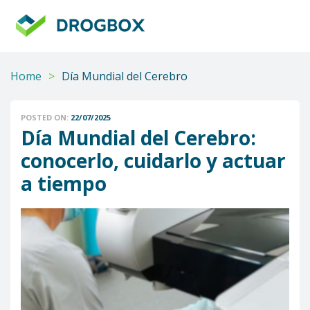
DROGBOX
Tu
aliado
confiable
Home
>
Día Mundial del Cerebro
POSTED ON:
22/07/2025
Día Mundial del Cerebro:
conocerlo, cuidarlo y actuar
a tiempo