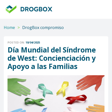
DROGBOX
Tu
aliado
confiable
Home
>
DrogBox compromiso
POSTED ON:
10/04/2025
Día Mundial del Síndrome
de West: Concienciación y
Apoyo a las Familias