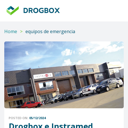
DROGBOX
Tu
aliado
confiable
Home
>
equipos de emergencia
POSTED ON:
05/12/2024
Drogbox e Instramed