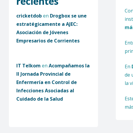
recientes
Con
cricketdob
en
Drogbox se une
ins
estratégicamente a AJEC:
más
Asociación de Jóvenes
Empresarios de Corrientes
Ent
pri
IT Telkom
en
Acompañamos la
En
II Jornada Provincial de
de 
Enfermería en Control de
la 
Infecciones Asociadas al
Est
Cuidado de la Salud
más