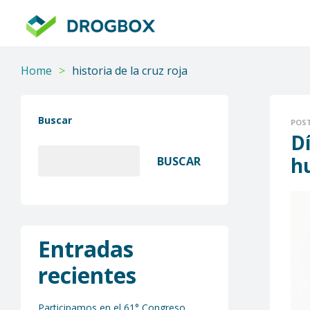
DROGBOX
Tu
aliado
Home
>
historia de la cruz roja
confiable
Buscar
POS
Dí
h
BUSCAR
Entradas
recientes
Participamos en el 61° Congreso