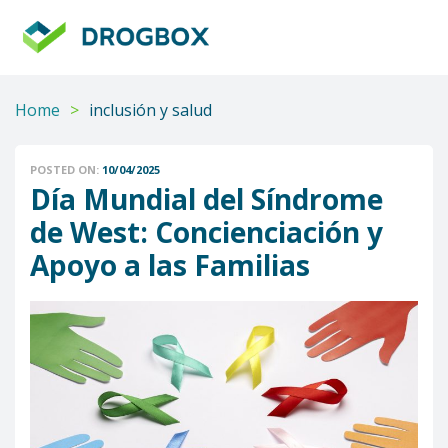
DROGBOX
Tu
aliado
confiable
Home
>
inclusión y salud
POSTED ON:
10/04/2025
Día Mundial del Síndrome
de West: Concienciación y
Apoyo a las Familias