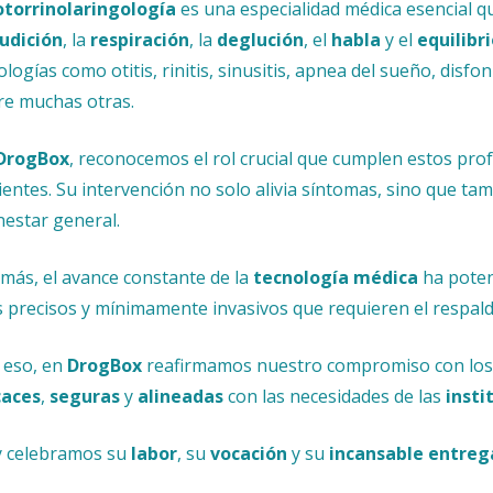
otorrinolaringología
es una especialidad médica esencial q
udición
, la
respiración
, la
deglución
, el
habla
y el
equilibr
ologías como otitis, rinitis, sinusitis, apnea del sueño, disfon
re muchas otras.
DrogBox
, reconocemos el rol crucial que cumplen estos prof
ientes. Su intervención no solo alivia síntomas, sino que ta
nestar general.
más, el avance constante de la
tecnología médica
ha poten
 precisos y mínimamente invasivos que requieren el respal
 eso, en
DrogBox
reafirmamos nuestro compromiso con los 
caces
,
seguras
y
alineadas
con las necesidades de las
insti
 celebramos su
labor
, su
vocación
y su
incansable entreg