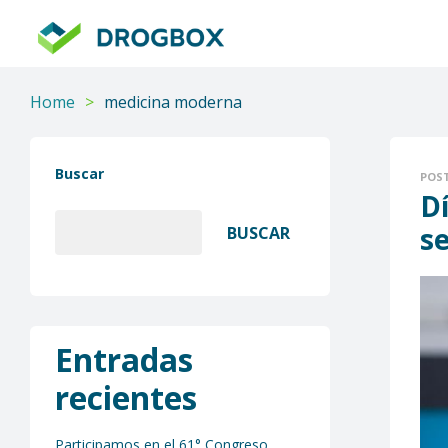
DROGBOX
Tu
aliado
Home
>
medicina moderna
confiable
Buscar
POS
Dí
se
BUSCAR
Entradas
recientes
Participamos en el 61° Congreso