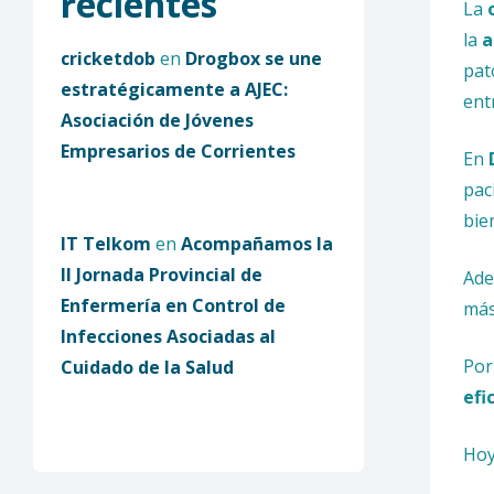
recientes
La
la
a
cricketdob
en
Drogbox se une
pat
estratégicamente a AJEC:
ent
Asociación de Jóvenes
Empresarios de Corrientes
En
pac
bie
IT Telkom
en
Acompañamos la
II Jornada Provincial de
Ade
Enfermería en Control de
más
Infecciones Asociadas al
Por
Cuidado de la Salud
efi
Hoy