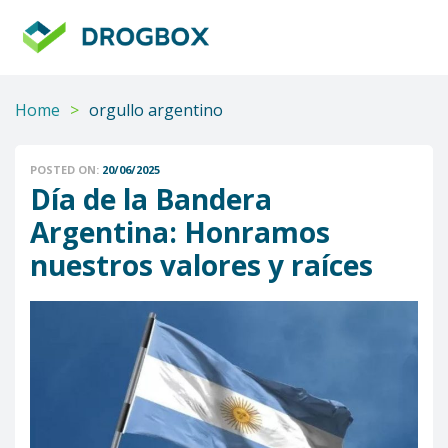
DROGBOX
Tu
aliado
confiable
Home
>
orgullo argentino
POSTED ON:
20/06/2025
Día de la Bandera
Argentina: Honramos
nuestros valores y raíces