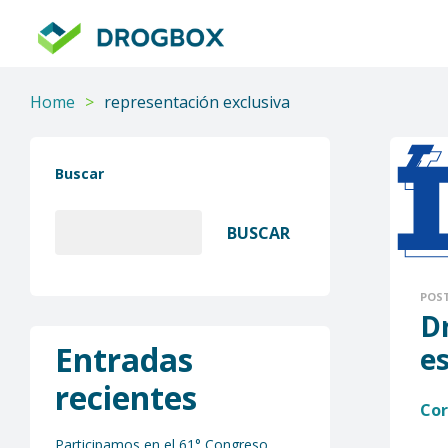
DROGBOX
Tu
aliado
Home
>
representación exclusiva
confiable
Buscar
BUSCAR
POS
D
Entradas
e
recientes
Cor
Participamos en el 61° Congreso