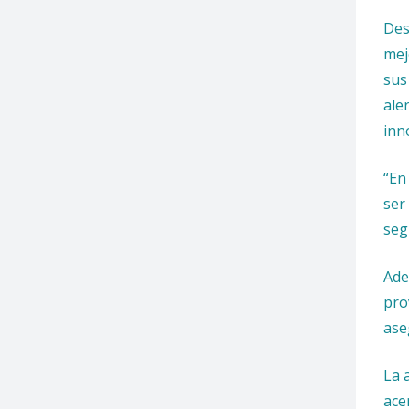
Des
mej
sus
ale
inn
“E
ser
seg
Ade
pro
ase
La 
ace