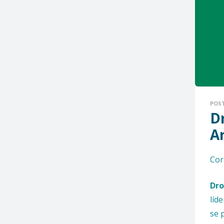
POS
D
A
Cor
Dr
líd
se 