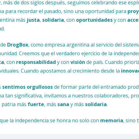
, más de dos siglos después, seguimos celebrando ese espíri
ha para recordar el pasado, sino una oportunidad para
proy
entina más
justa
,
solidaria
, con
oportunidades
y con
acce
ud.
sde
DrogBox
, como empresa argentina al servicio del sist
unidad. Creemos que el verdadero ejercicio de la independe
ca
, con
responsabilidad
y con
visión
de país. Cuando priori
ividuales. Cuando apostamos al crecimiento desde la
innova
s
sentimos orgullosos
de formar parte del entramado produc
ha tan significativa, invitamos a nuestros colaboradores, pr
 patria más
fuerte
, más
sana
y más
solidaria
.
que la independencia se honra no solo con
memoria
, sino