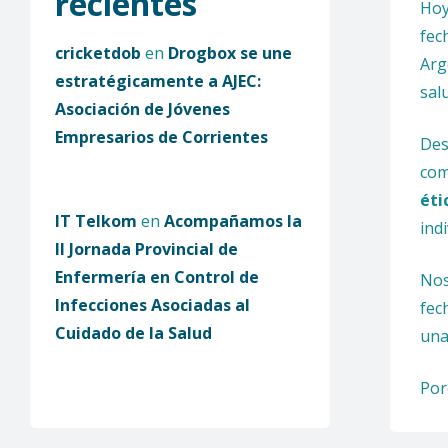
recientes
Hoy
fec
cricketdob
en
Drogbox se une
Arg
estratégicamente a AJEC:
sal
Asociación de Jóvenes
Empresarios de Corrientes
De
com
éti
IT Telkom
en
Acompañamos la
ind
II Jornada Provincial de
Enfermería en Control de
No
Infecciones Asociadas al
fec
Cuidado de la Salud
una
Por