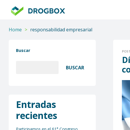
DROGBOX
Tu
aliado
Home
>
responsabilidad empresarial
confiable
Buscar
POS
Dí
c
BUSCAR
Entradas
recientes
Participamos en el 61° Congreso