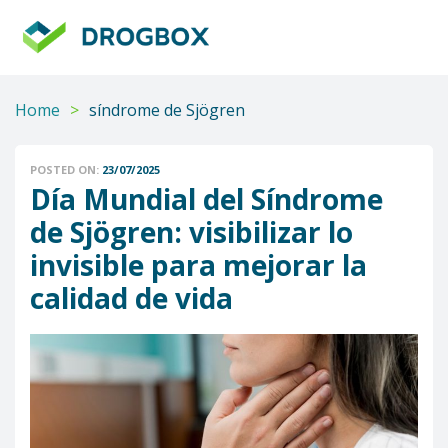
DROGBOX
Tu
aliado
confiable
Home
>
síndrome de Sjögren
POSTED ON:
23/07/2025
Día Mundial del Síndrome
de Sjögren: visibilizar lo
invisible para mejorar la
calidad de vida