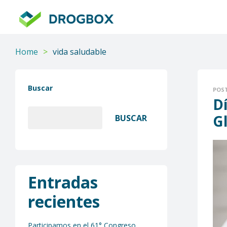
DROGBOX
Tu
aliado
Home
>
vida saludable
confiable
Buscar
POS
D
G
BUSCAR
Entradas
recientes
Participamos en el 61° Congreso