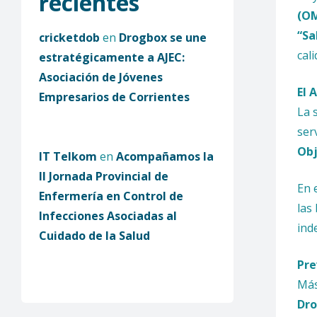
recientes
(O
“Sa
cricketdob
en
Drogbox se une
cal
estratégicamente a AJEC:
Asociación de Jóvenes
El 
Empresarios de Corrientes
La 
ser
Obj
IT Telkom
en
Acompañamos la
II Jornada Provincial de
En 
Enfermería en Control de
las
Infecciones Asociadas al
ind
Cuidado de la Salud
Pre
Más
Dro